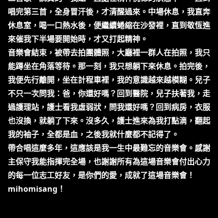
唱完第三首，全身冒汗後，才清醒過來。中場休息，我直奔
休息室，喝一口熱水後，便繼續蜷縮在沙發裡，直到敬恆進
來催我下半場要開始時，才又打起精神。
音樂會結束，被帶去拍團體照，大廳裡一群人在拍照，我只
能蹲坐在角落等待。那一刻，我只想躺下來休息。拍完後，
我便先行離開，坐在計程車裡，我的意識越來越模糊。兒子
不只一次問我：爸，你還好嗎？回到醫院，兒子扶著我，走
過護理站，護士看我虛弱狀，問我還好嗎？回到病房，衣服
也沒換，就躺了下來。沒多久，護士進來為我打點滴，翻起
我的袖子，全都是血，之後我就什麼都不記得了。
帶合唱這麼多年，這應該是我一生中最難忘的音樂會。感謝
主保守我能指揮完全場，也謝謝所有為這場音樂會付出心力
的每一位志工好友，是你們的愛，成就了這場音樂會！
mihomisang！