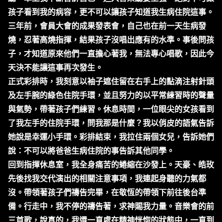
孩子看到我的病容，更不可以讓孩子知道我生病住院這事。
三年前，會員大會的成果發表會，自己也在前一天生病發
燒，忍著高燒指揮，結果孩子沒唱出應有的水準。事後問孩
子，才知道原來他們一直擔心著我，無法專心唱歌，因此今
天決不能讓這事再次發生。
正式彩排時，我刻意以袖子遮住留在右手上的點滴注射針頭
及左手腕的綠色住院手環，並且努力的以平常練習時的聲量
與氣勢，帶著孩子們練習。休息時間，一位眼尖的女孩看到
了我左手的住院手環，問我那是什麼？我以俏皮的語氣告訴
她說是幸運小手環。彩排結束，我拉住兩個女兒，告訴她們
說：不可以將爸爸生病住院的事告訴其他同學。
回到指揮休息室，我全身痛苦的蜷縮在沙發上。天豪、皓玫
先後找我交代演出的相關注意事項，我連起身聽的力氣都
沒。帶領著孩子們禱告完畢，在敬恆的帶領下前往後台準
備。行走中，我不停的禱告著，求神賜我力量。音樂會的前
三首歌，說真的，我還一直處在精神恍惚的狀態中，一直到