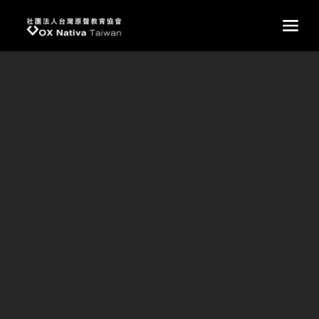
台灣原聲教育協會
main
國家音樂廳音樂會後記／BUKUT團長
國家音樂廳音樂會後記
撰文／Bukut 團長
終於，來到國家音樂廳演出！
原聲音樂學校成立時，以東埔國小為班底，在監事主席黃生
老師安排下，前往泰國參加原住民文化生態和多樣性研討會
演出，並至幾所大學巡演。2010年，獲廈門市政府邀請，
參加兩岸春節晚會，並在廈門市教育局安排下，辦了一場專
場音樂會，這是原聲成立後第一場正式音樂會。之後原聲在
合唱的成果漸漸受到國內外矚目，爭相邀約演出，日本、中
國、美國等，甚至歐洲都有我們的足跡，但就是沒有在台北
國家音樂廳辦過屬於自己的演出。