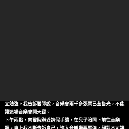
其實2012年，曾受國家國樂團邀請，在國家音樂廳聯合演
出，但終究不是屬於自己的專場音樂會，總有一些缺憾。
2016年，淑媛接任文皣基金會執行長，問我能為原聲做什
麼？我當下立即回答：幫我們在國家音樂廳辦一場音樂會！
我說原聲走過這麼多地方演出，就是沒有在自己國家音樂廳
辦過一場音樂會。就這樣，促成了這次的音樂會。
雖然每年暑假都有出國巡演的機會，對孩子們也有一定的信
心；但畢竟是國家音樂廳的第一場專場演出，所承受的壓力
很大。壓力的累積，加上演出前學校工作繁忙，身體終於無
法承受疲累而得了流感，更在演出的前一晚住進醫院。
音樂會當天早上醒來，身體痛苦難受，但我告訴自己，無論
如何下午得請假去彩排。主治醫師告訴我，依我的狀況實不
宜勉強。我告訴醫師說，音樂會兩千多張票已全售光，不能
讓這場音樂會開天窗。
下午兩點，向醫院辦妥請假手續，在兒子陪同下前往音樂
廳。車上我不斷告訴自己，進入音樂廳要堅強，絕對不可讓