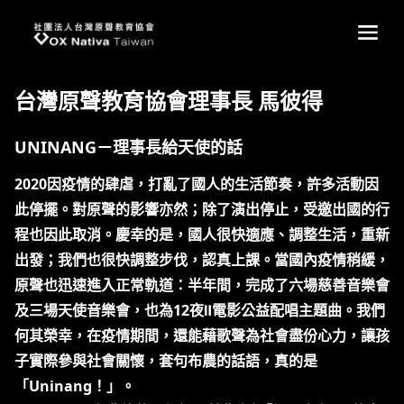
台灣原聲教育協會
main
台灣原聲教育協會理事長 馬彼得
UNINANG－理事長給天使的話
2020因疫情的肆虐，打亂了國人的生活節奏，許多活動因
此停擺。對原聲的影響亦然；除了演出停止，受邀出國的行
程也因此取消。慶幸的是，國人很快適應、調整生活，重新
出發；我們也很快調整步伐，認真上課。當國內疫情稍緩，
原聲也迅速進入正常軌道：半年間，完成了六場慈善音樂會
及三場天使音樂會，也為12夜Ⅱ電影公益配唱主題曲。我們
何其榮幸，在疫情期間，還能藉歌聲為社會盡份心力，讓孩
子實際參與社會關懷，套句布農的話語，真的是
「Uninang！」。