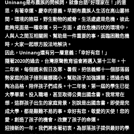
Uninang是布農族的問候詞，就像台語｢好理家在！｣的意
思，有著幸運、慶幸的意義。早期布農族人生活在高山叢林
間，環境的險惡，野生動物的威脅，生活處處是危機，彼此
能夠見面是一種幸運。另一方面，處在危機四伏的環境中，
人與人之間互相關照、幫助是一件重要的事，面臨困難危機
時，大家一起想方設法地解決。
因此，Uninang還有另一層意義：｢幸好有您！｣
隨著2020的過去，台灣原聲教育協會將邁入第十三年。十
二年來，每個週末假日及寒、暑假，把信義鄉十一個部落弱
勢家庭的孩子接到羅娜國小，幫助孩子加強課業；透過合唱
陶冶品格，陪伴孩子們成長。十二年後，第一屆的學生已從
大學畢業、投入職場，甚至取得公費出國念書。我常常在
想，這群孩子出生的家庭背景，別說是出國念書，即使是完
成大學，都是艱難不易的事。幸好有您，敬愛的天使！您的
愛，創造了孩子的機會，改變了孩子的命運。
迎接新的一年，我們將本著初衷，為部落孩子提供最好的學