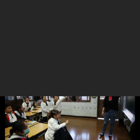
1月17日中午，家長們踩著暖意帶著晴空，從潭南、從新
鄉、從雙龍、從地利、從東埔、從羅娜部落魚貫而來。 彷
彿參加慶典，熱絡的互相招呼、彼此擁抱。你問我最近收成
好嗎？我問你最近孩子如何？ 兩點鐘一到，家長們先到教
室裡看英語老師們生動的教學，隨後井然有序的走進禮堂，
一個挨一個的坐著，像乖巧的大孩子。