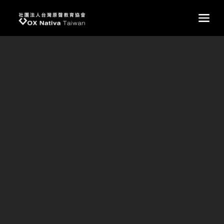
台灣原聲教育協會
main
原聲國際學院高中部2021近況
原聲國際學院高中部成立已經第三年了，前兩年在邱媛美校
長的帶領下，不論是硬體或軟體的建置都不遺餘力，讓學校
奠定穩固的基礎。109年8月1日邱校長完成階段性任務，功
成身退，由謝榮懋校長接任，謝校長服務教育界30餘年，
公職退休後繼續投入偏鄉教育，貢獻所長。