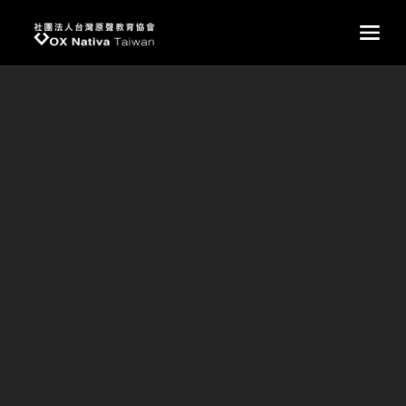
台灣原聲教育協會
main
台大哥哥姐姐的熱血課輔－台大東谷沙
飛社