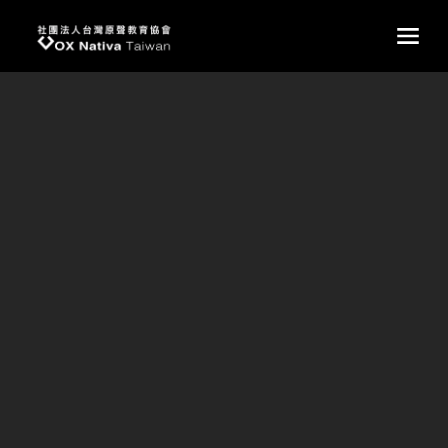
台灣原聲教育協會
main
2023美國巡迴演出
原聲國際學院合唱團美國巡演