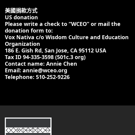
美國捐款方式
US donation
Please write a check to “WCEO” or mail the
donation form to:
Vox Nativa c/o Wisdom Culture and Education
Organization
186 E. Gish Rd, San Jose, CA 95112 USA
Tax ID 94-335-3598 (501c.3 org)
Contact name: Annie Chen
Email: annie@wceo.org
Telephone: 510-252-9226
台灣原聲教育協會