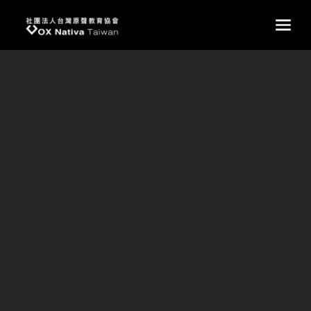
台灣原聲教育協會
main
原聲小孩的蛻變，就是教育的力量。
從建中成長營到原聲成長營
每年原聲小朋友暑假最重要的夏令營活動「建中成長營」