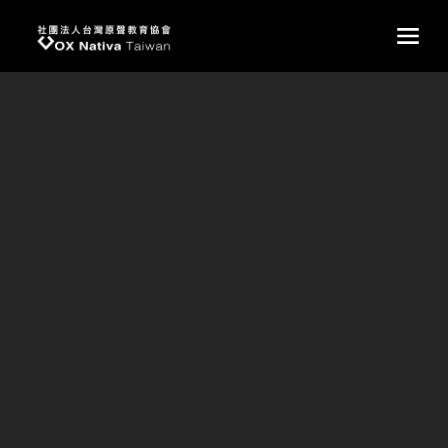
台灣原聲教育協會
main
我們終於有自己的學校了
台灣第一所原住民實驗教育機構「原聲國際學院國中
小部」終於正式建校
15年的耕耘，橫跨11個原住民部落，培育至少300位部落孩
子，影響超過750個部落家庭，累積至今28000小時的教師
授課時數，志工奉獻超過270000小時，公益合作夥伴攜手
600家，遍布歐、亞、美180場的演出…終於，我們有自己
的學校了！