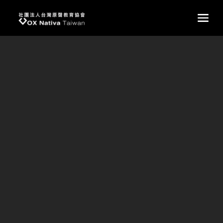
台灣原聲教育協會
main
楊金豹先生紀念音樂會 - 遇見原聲
楊金豹先生紀念音樂會 - 遇見原聲