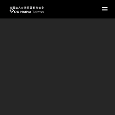
台灣原聲教育協會
main
快樂髮廊義剪
【校園觀察小集｜快樂髮廊義剪】
理髮小小事，一次登山、一次意外收穫、數年義剪的堅持，
幸福源於原住民小朋友的笑容、源於新面貌的自信感染力、
源於結識遠方的新朋友。
每學期，快樂髮廊皆會來校3次，利用每週二的店休日為孩
子們義剪，每位髮型師，一邊拿著剪刀理髮、一邊與原住民
小朋友話家常，以山巒為景，少了一分城市的緊張，多了一
分大自然的愜意。這群髮型師在休假時踏上前往部落的義剪
旅途，拿起工具絲毫不馬虎，梳子和剪刀靈活穿梭在每一根
頭髮間，短短功夫就完成清爽的新髮型。