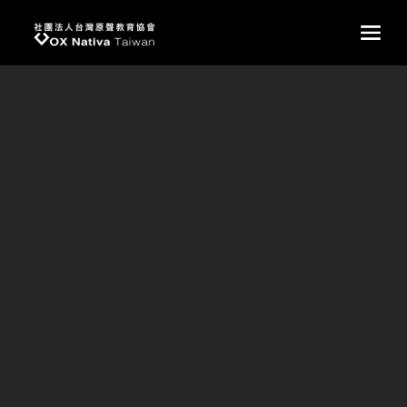
台灣原聲教育協會
main
食農教育 : 教出學生好手藝
食農教育 : 教出學生好手藝
撰文 / 原聲國際學院國中小部 陳俊宏老師
自古以來「民以食為天」。所以，若要照顧好自己、照顧
好家人，「吃」這一件事絕對不能忽略。原聲國際學院國中
小部為了全面培養孩子擁有「帶得走的能力」，於是設計了
這一堂「食農教育」，為此還特別禮聘了餐廳級的大廚師—
范光竹老師，教導孩子們從整理食材、備料，到料理食
物……一步一步的仔細操作。
本週學習烹調的菜是~壽喜燒，雖然是簡單的菜餚，卻包
含各式蔬菜、菇類還有肉，只要孩子們學會煮好這一鍋，再