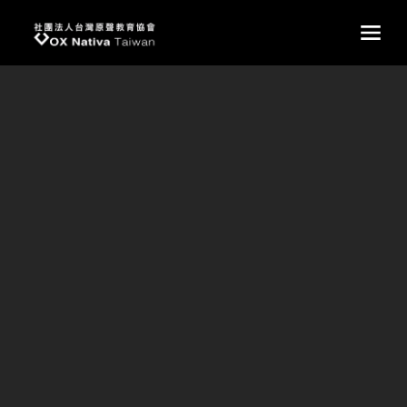
台灣原聲教育協會
main
《我的家鄉希娜巴蘭》榮獲南投玉山文
學徵文比賽優勝獎
《我的家鄉希娜巴蘭》榮獲南投玉山文學徵文比賽優勝獎
得獎學生：高三金納多
指導老師：周玉笙老師
「我的部落名叫希娜巴蘭，不知道遠方的你是否曾聽過她的
名字，即便你還未到達這裡，依稀就能判別她可能與眾不
同，這種獨特性與它的名字息息相關，希娜巴蘭的意思是
『就像床一樣』，當你接近部落時，會看到一座被削平的
山，像極了一張巨大的床……」