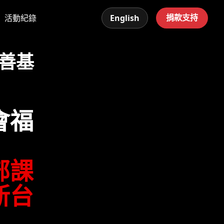
捐款支持
活動紀錄
English
善基
會福
部課
新台