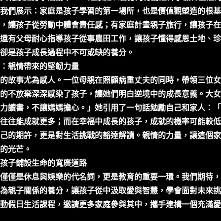
我們展示：家庭是孩子學習的第一場所，也是價值觀塑造的根基
，讓孩子從勞動中體會責任感；有家庭計畫親子旅行，讓孩子在
還有父母耐心指導孩子從事農田工作，讓孩子懂得感恩土地、珍
卻是孩子成長過程中不可或缺的養分。
：親情帶來的堅韌力量
的故事尤為感人。一位母親在照顧病重丈夫的同時，帶領三位女
的不放棄深深感染了孩子，讓她們明白逆境中的成長意義。大女
力讀書，不讓媽媽擔心。」她引用了一句話勉勵自己和家人：「
往往能成就更多；而在幸福中成長的孩子，成就的機率可能較低
己的期許，更是對生活挑戰的豁達解讀。親情的力量，讓這個家
的光芒。
孩子鋪設生命的寬廣道路
僅僅是休息與娛樂的代名詞，更是教育的重要一環。我們期待，
為親子關係的養分，讓孩子從中汲取愛與智慧，學會面對未來挑
動假日生活課程，邀請更多家庭參與其中，攜手建構一個充滿愛