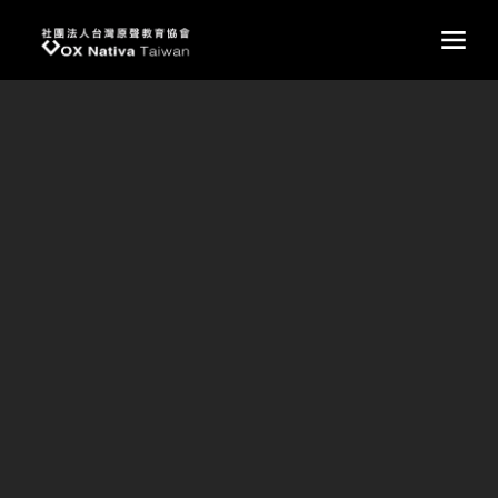
台灣原聲教育協會
main
歐洲巡迴學生心得
歐洲巡迴學生心得
🎶歐巡專區｜學生心得
文/九年級 馬馨
這次能隨原聲到歐洲巡演，我比任何時候都珍惜，因為這是
我最後一次出團。當我站在那些曾只存在於課本與影像中的
城市，那份震撼讓我幾乎落淚。我從沒想過，自己真的會站
在這裡，看見歷史的厚重與文化的光輝。那一刻，我明白，
能成為原聲的一份子，是一種恩典。