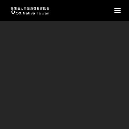
台灣原聲教育協會
main
營隊活動
校園生活/營隊活動
校園生活｜營隊活動──國中部讓生命SHINE SHINE
SHINE✨
文/陳煊絨老師
為期四天的營隊，我想這是所有國中部孩子今年暑假最美好
的回憶。
孩子們從教會、家庭、學校的晨禱晚禱，多少都對信仰有些
認識，都知道耶穌，但孩子們的生命和耶穌的愛及祂的話