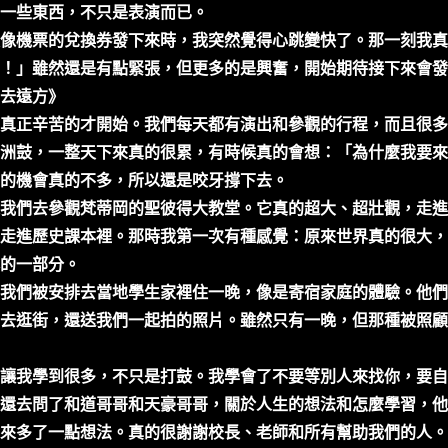
一些東西，不只是表演而已。
像機票的兌換券發下來時，我突然覺得心跳變快了。那一刻我真
！」雖然還是有點緊張，但更多的是興奮，開始期待接下來會發
去遠方》
真正辛苦的才開始。我們每天都有演出和參觀的行程，而且很多
洲鼓，一整天下來真的很累，有時候真的會想：「為什麼我要來
的機會真的不多，所以還是咬牙撐下去。
我們去參觀梵蒂岡的聖彼得大教堂。它真的超大、超壯觀，走進
走進歷史課本裡。那時我第一次有種感覺：原來世界真的很大，
的一部分。
我們被安排去當地學生家裡住一晚，像是寄宿家庭的體驗。他們
去逛街，還送我們一起拍的照片。雖然只有一晚，但那種被照顧
讓我學到很多，不只是打鼓。我學會了不要等別人來找你，要自
還去問了和道哥哥和天豪哥哥，關於人生的想法和怎麼學習，他
來多了一點想法。真的很謝謝校長、老師和所有幫助我們的人。