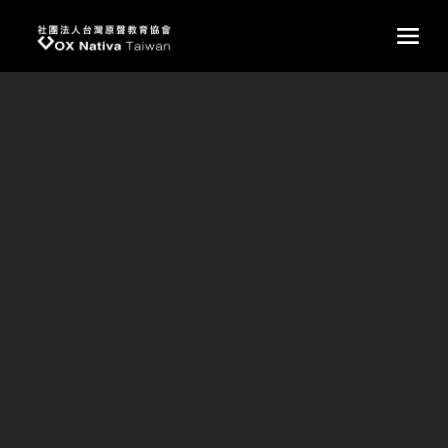
台灣原聲教育協會
main
多元學習
校園生活｜多元學習──解鎖更多可能的原聲孩子
原聲的孩子們，常以音樂為人熟知，但我們更希望他們看見
——
你比自己想得更厲害，也能在更多領域發光。
「沒有試過、堅持過，怎麼知道你不行？」
這次代表魚池鄉參加南投縣運動會，孩子們除了繼續在 #傳
統射箭 項目表現亮眼，也在 #橋牌 比賽中突破自我、勇奪
佳績！
學習橋藝的過程並不容易，從一開始社團課「聽不懂、坐不
住、算不明白」，到現在能跟著老師的安排練習冷靜思考、